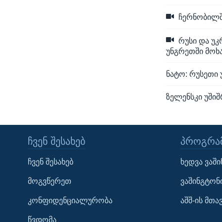
ჩერნობილში
რუსი და უ
უნგრეთში მოხ
ნატო: რუსეთი 
ზელენსკი უში
ᲩᲕᲔᲜ ᲨᲔᲡᲐᲮᲔᲑ
ᲞᲠᲝᲒᲠᲐᲛ
Learning English
ჩვენ შესახებ
ხედვა ვაშ
ᲗᲕᲐᲚᲘ ᲒᲕᲐᲓᲔᲕᲜᲔᲗ
მოგვწერეთ
ვაშინგტონ
კონფიდენციალურობა
აშშ-ის მთ
წვდომა