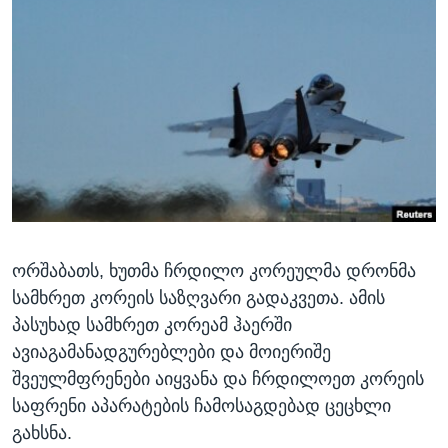
ᲡᲢᲣᲓᲘᲐ ᲕᲐᲨᲘᲜᲒᲢᲝᲜᲘ
ᲔᲙᲝᲜᲝᲛᲘᲙᲐ
Learning English
ᲯᲐᲜᲛᲠᲗᲔᲚᲝᲑᲐ
ᲗᲕᲐᲚᲘ ᲒᲕᲐᲓᲔᲕᲜᲔᲗ
ᲛᲔᲪᲜᲘᲔᲠᲔᲑᲐ
ᲘᲜᲢᲔᲠᲕᲘᲣ
ᲙᲣᲚᲢᲣᲠᲐ
ენები
ᲒᲐᲚᲘᲚᲔᲝ
ᲓᲔᲖᲘᲜᲤᲝᲠᲛᲐᲪᲘᲐ
ორშაბათს, ხუთმა ჩრდილო კორეულმა დრონმა
სამხრეთ კორეის საზღვარი გადაკვეთა. ამის
პასუხად სამხრეთ კორეამ ჰაერში
ავიაგამანადგურებლები და მოიერიშე
შვეულმფრენები აიყვანა და ჩრდილოეთ კორეის
საფრენი აპარატების ჩამოსაგდებად ცეცხლი
გახსნა.