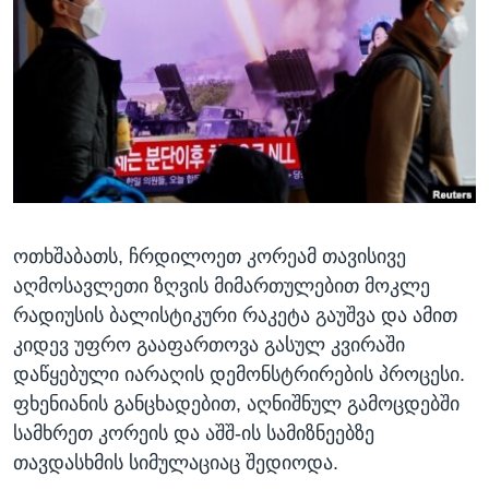
ᲡᲢᲣᲓᲘᲐ ᲕᲐᲨᲘᲜᲒᲢᲝᲜᲘ
ᲔᲙᲝᲜᲝᲛᲘᲙᲐ
Learning English
ᲯᲐᲜᲛᲠᲗᲔᲚᲝᲑᲐ
ᲗᲕᲐᲚᲘ ᲒᲕᲐᲓᲔᲕᲜᲔᲗ
ᲛᲔᲪᲜᲘᲔᲠᲔᲑᲐ
ᲘᲜᲢᲔᲠᲕᲘᲣ
ᲙᲣᲚᲢᲣᲠᲐ
ენები
ᲒᲐᲚᲘᲚᲔᲝ
ოთხშაბათს, ჩრდილოეთ კორეამ თავისივე
ᲓᲔᲖᲘᲜᲤᲝᲠᲛᲐᲪᲘᲐ
აღმოსავლეთი ზღვის მიმართულებით მოკლე
რადიუსის ბალისტიკური რაკეტა გაუშვა და ამით
კიდევ უფრო გააფართოვა გასულ კვირაში
დაწყებული იარაღის დემონსტრირების პროცესი.
ფხენიანის განცხადებით, აღნიშნულ გამოცდებში
სამხრეთ კორეის და აშშ-ის სამიზნეებზე
თავდასხმის სიმულაციაც შედიოდა.