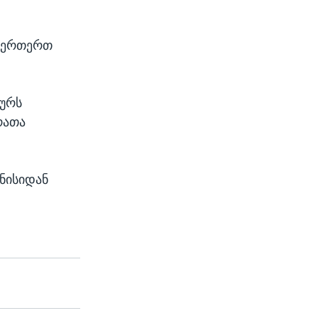
ს ერთერთ
ხურს
რათა
ვნისიდან