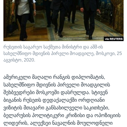
ᲡᲢᲣᲓᲘᲐ ᲕᲐᲨᲘᲜᲒᲢᲝᲜᲘ
ᲔᲙᲝᲜᲝᲛᲘᲙᲐ
Learning English
ᲯᲐᲜᲛᲠᲗᲔᲚᲝᲑᲐ
ᲗᲕᲐᲚᲘ ᲒᲕᲐᲓᲔᲕᲜᲔᲗ
ᲛᲔᲪᲜᲘᲔᲠᲔᲑᲐ
ᲘᲜᲢᲔᲠᲕᲘᲣ
ᲙᲣᲚᲢᲣᲠᲐ
რუსეთის საგარეო საქმეთა მინისტრი და აშშ-ის
ენები
სახელმწიფო მდივნის პირვლი მოადგილე, მოსკოვი, 25
ᲒᲐᲚᲘᲚᲔᲝ
აგვისტო, 2020.
ᲓᲔᲖᲘᲜᲤᲝᲠᲛᲐᲪᲘᲐ
ამერიკელი მაღალი რანგის დიპლომატის,
სახელმწიფო მდივნის პირველი მოადგილის
შეხბვედრები მოსკოვში დასრულდა. სტივენ
ბიგანის რუსეთს დედაქალაქში ორდღიანი
ვიზიტის მთავარი განსახილველი საკითხები,
ბელარუსის პოლიტიკური კრიზისი და ოპოზიციის
ლიდერის, ალექსეი ნავალნის მოულოდნელი