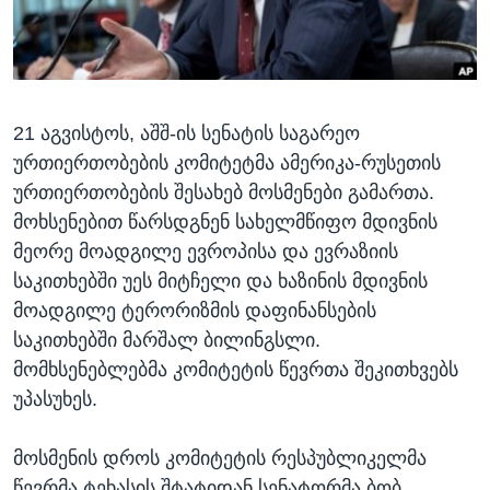
ᲡᲢᲣᲓᲘᲐ ᲕᲐᲨᲘᲜᲒᲢᲝᲜᲘ
ᲔᲙᲝᲜᲝᲛᲘᲙᲐ
Learning English
ᲯᲐᲜᲛᲠᲗᲔᲚᲝᲑᲐ
ᲗᲕᲐᲚᲘ ᲒᲕᲐᲓᲔᲕᲜᲔᲗ
ᲛᲔᲪᲜᲘᲔᲠᲔᲑᲐ
21 აგვისტოს, აშშ-ის სენატის საგარეო
ᲘᲜᲢᲔᲠᲕᲘᲣ
ურთიერთობების კომიტეტმა ამერიკა-რუსეთის
ᲙᲣᲚᲢᲣᲠᲐ
ურთიერთობების შესახებ მოსმენები გამართა.
ენები
ᲒᲐᲚᲘᲚᲔᲝ
მოხსენებით წარსდგნენ სახელმწიფო მდივნის
მეორე მოადგილე ევროპისა და ევრაზიის
ᲓᲔᲖᲘᲜᲤᲝᲠᲛᲐᲪᲘᲐ
საკითხებში უეს მიტჩელი და ხაზინის მდივნის
მოადგილე ტერორიზმის დაფინანსების
საკითხებში მარშალ ბილინგსლი.
მომხსენებლებმა კომიტეტის წევრთა შეკითხვებს
უპასუხეს.
მოსმენის დროს კომიტეტის რესპუბლიკელმა
წევრმა ტეხასის შტატიდან სენატორმა ბობ