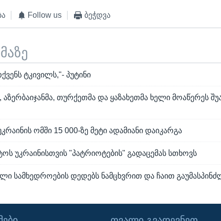
ბა
Follow us
ბეჭდვა
ემაზე
ქვენს ტკივილს,"- პუტინი
აზერბაიჯანმა, თურქეთმა და ყაზახეთმა ხელი მოაწერეს შუ
კრაინის ომში 15 000-ზე მეტი ადამიანი დაიკარგა
ოს უკრაინისთვის "პატრიოტების" გადაცემას სთხოვს
ული სამხედროების დედებს ნამცხვრით და ჩაით გაუმასპინ
ᲔᲑᲘ
ᲗᲕᲐᲚᲘ ᲒᲕᲐᲓᲔᲕᲜᲔᲗ