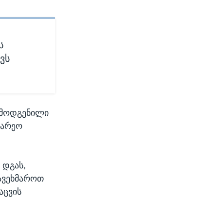
ს
ვს
არმოდგენილი
გარეო
 დგას,
დავეხმაროთ
აცვის