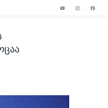
ს
ოცაა