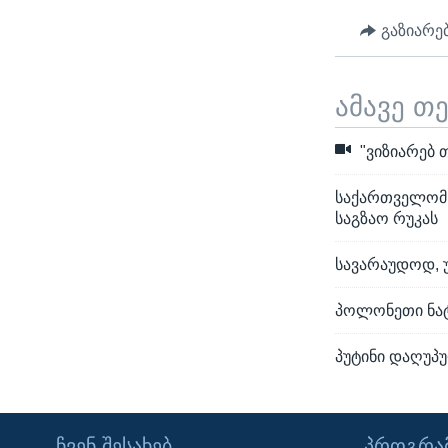
გაზიარე
ამავე თ
"ვიზიარებ თ
საქართველომ, 
საგზაო რუკას
სავარაუდოდ, უ
პოლონეთი ნატ
პუტინი დაღუპ
ᲩᲕᲔᲜ ᲨᲔᲡᲐᲮᲔᲑ
ᲞᲠᲝᲒᲠᲐᲛ