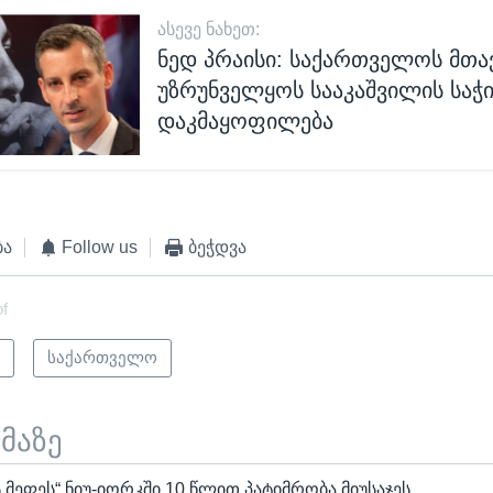
ᲐᲡᲔᲕᲔ ᲜᲐᲮᲔᲗ:
ნედ პრაისი: საქართველოს მთ
უზრუნველყოს სააკაშვილის საჭ
დაკმაყოფილება
ბა
Follow us
ბეჭდვა
of
ი
საქართველო
ემაზე
ეფეს“ ნიუ-იორკში 10 წლით პატიმრობა მიუსაჯეს