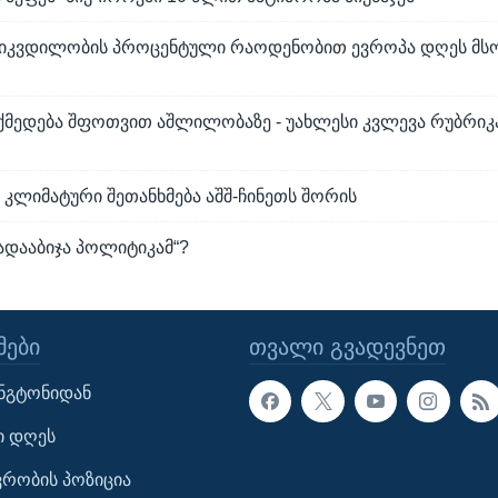
 სიკვდილობის პროცენტული რაოდენობით ევროპა დღეს მ
ოქმედება შფოთვით აშლილობაზე - უახლესი კვლევა რუბრიკ
ლიმატური შეთანხმება აშშ-ჩინეთს შორის
ადააბიჯა პოლიტიკამ“?
ᲔᲑᲘ
ᲗᲕᲐᲚᲘ ᲒᲕᲐᲓᲔᲕᲜᲔᲗ
ინგტონიდან
ი დღეს
ავრობის პოზიცია