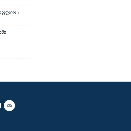
სოფლიოს
აში