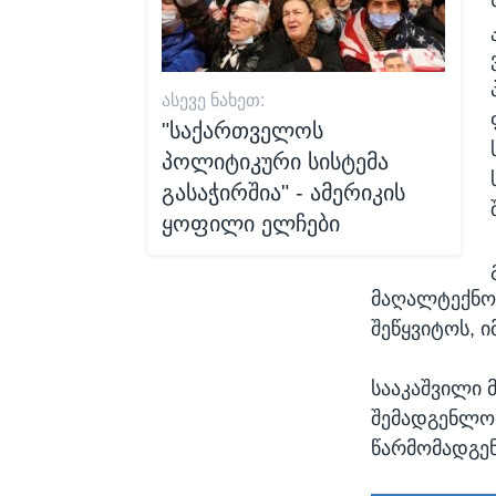
ᲐᲡᲔᲕᲔ ᲜᲐᲮᲔᲗ:
"საქართველოს
პოლიტიკური სისტემა
გასაჭირშია" - ამერიკის
ყოფილი ელჩები
მაღალტექნოლ
შეწყვიტოს, 
სააკაშვილი 
შემადგენლობ
წარმომადგე