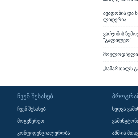
ავადობის და
ლიდერია
ვარჯიშის ზემ
"გალილეო"
მოულოდნელი კ
„სამართალს გ
ᲩᲕᲔᲜ ᲨᲔᲡᲐᲮᲔᲑ
ᲞᲠᲝᲒᲠᲐᲛ
Learning English
ჩვენ შესახებ
ხედვა ვაშ
ᲗᲕᲐᲚᲘ ᲒᲕᲐᲓᲔᲕᲜᲔᲗ
მოგვწერეთ
ვაშინგტონ
კონფიდენციალურობა
აშშ-ის მთ