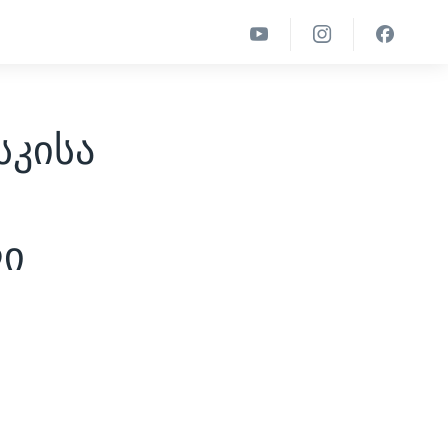
სკისა
ლი