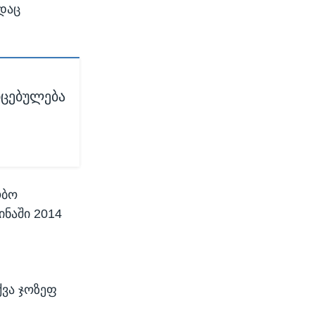
ედაც
იცებულება
ობო
ნაში 2014
ქვა ჯოზეფ