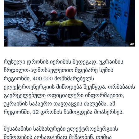
ᲡᲢᲣᲓᲘᲐ ᲕᲐᲨᲘᲜᲒᲢᲝᲜᲘ
ᲔᲙᲝᲜᲝᲛᲘᲙᲐ
Learning English
ᲯᲐᲜᲛᲠᲗᲔᲚᲝᲑᲐ
ᲗᲕᲐᲚᲘ ᲒᲕᲐᲓᲔᲕᲜᲔᲗ
ᲛᲔᲪᲜᲘᲔᲠᲔᲑᲐ
ᲘᲜᲢᲔᲠᲕᲘᲣ
ᲙᲣᲚᲢᲣᲠᲐ
ენები
რუსული დრონის იერიშის შედეგად, უკრაინის
ᲒᲐᲚᲘᲚᲔᲝ
ჩრდილო-აღმოსავლეთით მდებარე სუმის
ᲓᲔᲖᲘᲜᲤᲝᲠᲛᲐᲪᲘᲐ
რეგიონში, 400 000 მომხმარებელს
ელექტროენერგიის მიწოდება შეუწყდა. ორშაბათს
გავრცელებული ოფიციალური ინფორმაციით,
უკრაინის საჰაერო თავდაცვის ძალებმა, ამ
რეგიონში, 12 დრონის ჩამოგდება მოახერხეს.
შესაბამისი სამსახურები ელექტროენერგიის
მიწოდების აღსადგენად მუშაობენ, თუმცა