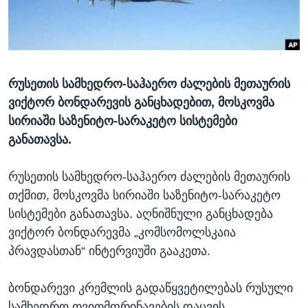
ᲡᲢᲣᲓᲘᲐ ᲕᲐᲨᲘᲜᲒᲢᲝᲜᲘ
ᲔᲙᲝᲜᲝᲛᲘᲙᲐ
Learning English
ᲯᲐᲜᲛᲠᲗᲔᲚᲝᲑᲐ
ᲗᲕᲐᲚᲘ ᲒᲕᲐᲓᲔᲕᲜᲔᲗ
ᲛᲔᲪᲜᲘᲔᲠᲔᲑᲐ
რუსეთის სამხედრო-საჰაერო ძალების მეთაურის
ᲘᲜᲢᲔᲠᲕᲘᲣ
ვიქტორ ბონდარევის განცხადებით, მოსკოვმა
ᲙᲣᲚᲢᲣᲠᲐ
სირიაში საზენიტო-სარაკეტო სისტემები
ენები
ᲒᲐᲚᲘᲚᲔᲝ
განათავსა.
ᲓᲔᲖᲘᲜᲤᲝᲠᲛᲐᲪᲘᲐ
რუსეთის სამხედრო-საჰაერო ძალების მეთაურის
თქმით, მოსკოვმა სირიაში საზენიტო-სარაკეტო
სისტემები განათავსა. აღნიშნული განცხადება
ვიქტორ ბონდარევმა „კომსომოლსკაია
პრავდასთან“ ინტერვიუში გააკეთა.
ბონდარევი კრემლის გადაწყვეტილებას რუსული
სამხედრო თვითმფრინავების დაცვის