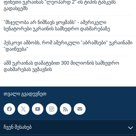
ფინეთი უკრაინას "ლეოპარდ 2"-ის ტიპის ტანკებს
გადასცემს
"მსჯელობა არ ნიშნავს ყოყმანს" - ამერიკელი
სენატორები უკრაინის სამხედრო დახმარებაზე
პესკოვი ამბობს, რომ ამერიკული "აბრამსები" უკრაინაში
"დაიწვება"
აშშ უკრაინას დამატებით 300 მილიონის სამხედრო
დახმარებას უგზავნის
ᲗᲕᲐᲚᲘ ᲒᲕᲐᲓᲔᲕᲜᲔᲗ
ᲩᲕᲔᲜ ᲨᲔᲡᲐᲮᲔᲑ