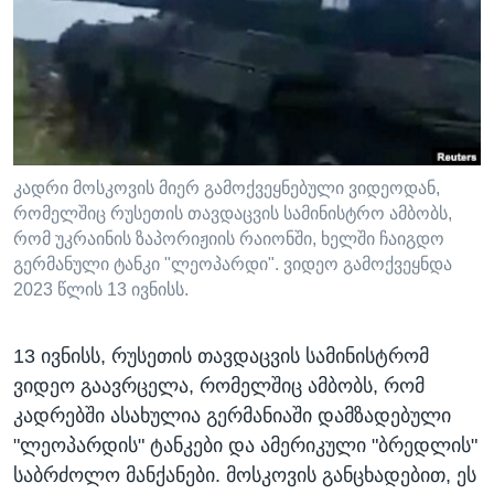
ᲡᲢᲣᲓᲘᲐ ᲕᲐᲨᲘᲜᲒᲢᲝᲜᲘ
ᲔᲙᲝᲜᲝᲛᲘᲙᲐ
Learning English
ᲯᲐᲜᲛᲠᲗᲔᲚᲝᲑᲐ
ᲗᲕᲐᲚᲘ ᲒᲕᲐᲓᲔᲕᲜᲔᲗ
ᲛᲔᲪᲜᲘᲔᲠᲔᲑᲐ
ᲘᲜᲢᲔᲠᲕᲘᲣ
ᲙᲣᲚᲢᲣᲠᲐ
კადრი მოსკოვის მიერ გამოქვეყნებული ვიდეოდან,
ენები
რომელშიც რუსეთის თავდაცვის სამინისტრო ამბობს,
ᲒᲐᲚᲘᲚᲔᲝ
რომ უკრაინის ზაპორიჟიის რაიონში, ხელში ჩაიგდო
ᲓᲔᲖᲘᲜᲤᲝᲠᲛᲐᲪᲘᲐ
გერმანული ტანკი "ლეოპარდი". ვიდეო გამოქვეყნდა
2023 წლის 13 ივნისს.
13 ივნისს, რუსეთის თავდაცვის სამინისტრომ
ვიდეო გაავრცელა, რომელშიც ამბობს, რომ
კადრებში ასახულია გერმანიაში დამზადებული
"ლეოპარდის" ტანკები და ამერიკული "ბრედლის"
საბრძოლო მანქანები. მოსკოვის განცხადებით, ეს