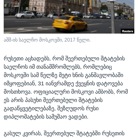
ᲡᲢᲣᲓᲘᲐ ᲕᲐᲨᲘᲜᲒᲢᲝᲜᲘ
ᲔᲙᲝᲜᲝᲛᲘᲙᲐ
Learning English
ᲯᲐᲜᲛᲠᲗᲔᲚᲝᲑᲐ
ᲗᲕᲐᲚᲘ ᲒᲕᲐᲓᲔᲕᲜᲔᲗ
ᲛᲔᲪᲜᲘᲔᲠᲔᲑᲐ
ᲘᲜᲢᲔᲠᲕᲘᲣ
აშშ-ის საელჩო მოსკოვში, 2017 წელი.
ᲙᲣᲚᲢᲣᲠᲐ
ენები
რუსეთი აცხადებს, რომ შეერთებული შტატების
ᲒᲐᲚᲘᲚᲔᲝ
საელჩოს იმ თანამშრომლებს, რომლებიც
ᲓᲔᲖᲘᲜᲤᲝᲠᲛᲐᲪᲘᲐ
მოსკოვში სამ წელზე მეტი ხნის განმავლობაში
იმყოფებიან, 31 იანვრამდე ქვეყნის დატოვება
მოსთხოვა. ოფიციალური მოსკოვი ამბობს, რომ
ეს არის პასუხი შეერთებული შტატების
გადაწყვეტილებაზე, შეზღუდოს რუსი
დიპლომატების სამუშაო ვადები.
გასულ კვირას, შეერთებულ შტატებში რუსეთის