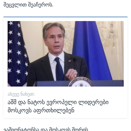
შეცვლით შეაჩეროს.
ᲐᲡᲔᲕᲔ ᲜᲐᲮᲔᲗ:
აშშ და ნატოს ევროპელი ლიდერები
მოსკოვს აფრთხილებენ
ვაშიონგტონსა და მოსკოვს შორის