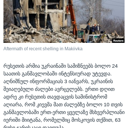
ᲡᲢᲣᲓᲘᲐ ᲕᲐᲨᲘᲜᲒᲢᲝᲜᲘ
ᲔᲙᲝᲜᲝᲛᲘᲙᲐ
Learning English
ᲯᲐᲜᲛᲠᲗᲔᲚᲝᲑᲐ
ᲗᲕᲐᲚᲘ ᲒᲕᲐᲓᲔᲕᲜᲔᲗ
ᲛᲔᲪᲜᲘᲔᲠᲔᲑᲐ
ᲘᲜᲢᲔᲠᲕᲘᲣ
ᲙᲣᲚᲢᲣᲠᲐ
Aftermath of recent shelling in Makiivka
ენები
ᲒᲐᲚᲘᲚᲔᲝ
რუსეთის არმია უკრაინაში სამიზნეებს ბოლო 24
ᲓᲔᲖᲘᲜᲤᲝᲠᲛᲐᲪᲘᲐ
საათის განმავლობაში ინტენსიურად უტევდა.
აღნიშნულ ინფორმაციას 3 იანვარს, უკრაინის
შეიაღებული ძალები ავრცელებს. ერთი დღით
ადრე კი რუსეთის თავდაცვის სამინისტრომ
აღიარა, რომ კიევმა მათ ძალებზე ბოლო 10 თვის
განმავლობაში ერთ-ერთი ყველაზე მსხვერპლიანი
იერიში მიიტანა, რომელშიც მოსკოვის თქმით, 63
რუსი ჯარისკაცი დაიღუპა.