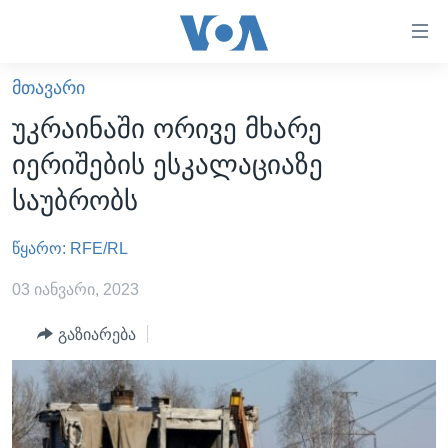
ბმულები
ხელმისაწვდომობისთვის
გადადით
ᲛᲗᲐᲕᲐᲠᲘ
ᲛᲗᲐᲕᲐᲠᲘ
მთავარზე
უკრაინაში ორივე მხარე
გადადით
ᲐᲮᲐᲚᲘ ᲐᲛᲑᲔᲑᲘ
იერიშების ესკალაციაზე
მთავარ
ᲡᲐᲥᲐᲠᲗᲕᲔᲚᲝ
ნავიგაციაზე
საუბრობს
ᲐᲨᲨ
გადადით
ძიებაზე
წყარო: RFE/RL
ᲐᲨᲨ-ᲘᲡ ᲐᲠᲩᲔᲕᲜᲔᲑᲘ 2024
ᲛᲡᲝᲤᲚᲘᲝ
03 იანვარი, 2023
ᲕᲘᲓᲔᲝᲔᲑᲘ
გაზიარება
ᲒᲐᲓᲐᲪᲔᲛᲔᲑᲘ
ᲡᲮᲕᲐ ᲡᲘᲐᲮᲚᲔᲔᲑᲘ
ᲕᲐᲨᲘᲜᲒᲢᲝᲜᲘ ᲓᲦᲔᲡ
ᲠᲣᲡᲔᲗᲘᲡ ᲨᲔᲭᲠᲐ ᲣᲙᲠᲐᲘᲜᲐᲨᲘ
ᲮᲔᲓᲕᲐ ᲕᲐᲨᲘᲜᲒᲢᲝᲜᲘᲓᲐᲜ
ᲞᲝᲚᲘᲢᲘᲙᲐ