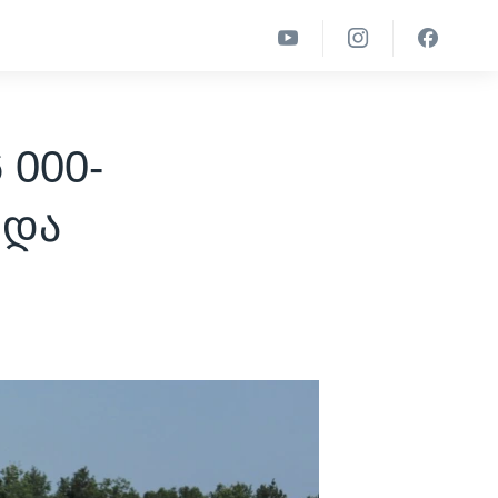
 000-
რდა