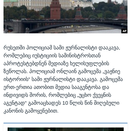
ᲡᲢᲣᲓᲘᲐ ᲕᲐᲨᲘᲜᲒᲢᲝᲜᲘ
ᲔᲙᲝᲜᲝᲛᲘᲙᲐ
Learning English
ᲯᲐᲜᲛᲠᲗᲔᲚᲝᲑᲐ
ᲗᲕᲐᲚᲘ ᲒᲕᲐᲓᲔᲕᲜᲔᲗ
ᲛᲔᲪᲜᲘᲔᲠᲔᲑᲐ
ᲘᲜᲢᲔᲠᲕᲘᲣ
რუსეთში პოლიციამ სამი ჟურნალისტი დააკავა,
ᲙᲣᲚᲢᲣᲠᲐ
ენები
რომლებიც იუსტიციის სამინისტროსთან
ᲒᲐᲚᲘᲚᲔᲝ
აპროტესტებდნენ მედიაზე ხელისუფლების
ᲓᲔᲖᲘᲜᲤᲝᲠᲛᲐᲪᲘᲐ
ზეწოლას. პოლიციამ ონლაინ გამოცემა „ვაჟნიე
ისტორიის“ სამი ჟურნალისტი დააკავა. გამოცემა
ერთ-ერთია ათობით მედია სააგენტოსა და
ინდივიდს შორის, რომლებიც „უცხო ქვეყნის
აგენტად“ გამოაცხადეს 10 წლის წინ მიღებული
კანონის გამოყენებით.