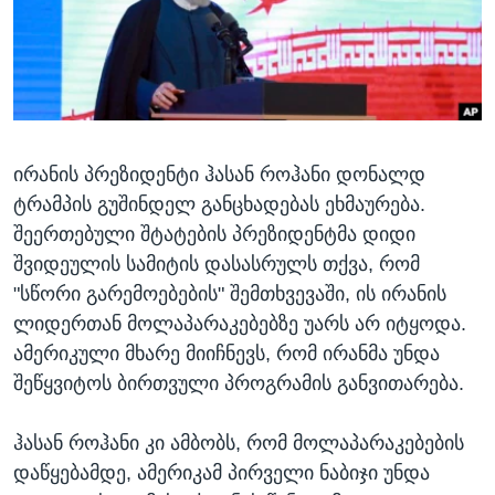
ᲡᲢᲣᲓᲘᲐ ᲕᲐᲨᲘᲜᲒᲢᲝᲜᲘ
ᲔᲙᲝᲜᲝᲛᲘᲙᲐ
Learning English
ᲯᲐᲜᲛᲠᲗᲔᲚᲝᲑᲐ
ᲗᲕᲐᲚᲘ ᲒᲕᲐᲓᲔᲕᲜᲔᲗ
ᲛᲔᲪᲜᲘᲔᲠᲔᲑᲐ
ᲘᲜᲢᲔᲠᲕᲘᲣ
ირანის პრეზიდენტი ჰასან როჰანი დონალდ
ᲙᲣᲚᲢᲣᲠᲐ
ენები
ტრამპის გუშინდელ განცხადებას ეხმაურება.
ᲒᲐᲚᲘᲚᲔᲝ
შეერთებული შტატების პრეზიდენტმა დიდი
ᲓᲔᲖᲘᲜᲤᲝᲠᲛᲐᲪᲘᲐ
შვიდეულის სამიტის დასასრულს თქვა, რომ
"სწორი გარემოებების" შემთხვევაში, ის ირანის
ლიდერთან მოლაპარაკებებზე უარს არ იტყოდა.
ამერიკული მხარე მიიჩნევს, რომ ირანმა უნდა
შეწყვიტოს ბირთვული პროგრამის განვითარება.
ჰასან როჰანი კი ამბობს, რომ მოლაპარაკებების
დაწყებამდე, ამერიკამ პირველი ნაბიჯი უნდა