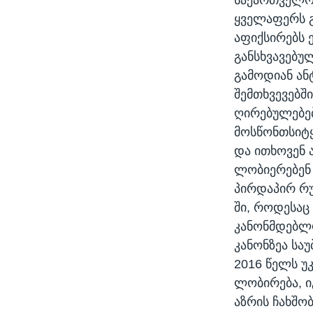
ყველაფერს გ
აფიქსირებს 
განსხვავებუ
გამოდიან ან
შემთხვევებშ
ღირებულებებ
მოსწონთსიტყ
და ითხოვენ 
ლობიერებენ 
პირდაპირ რუ
ში, როდესაც
კანონმდებლო
კანონზეა სა
2016 წელს უ
ლობირება, ი
აზრის ჩახშო