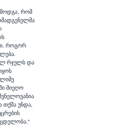
ამოდგა, რომ
ომადგენელმა
ი
ოს
ღი. როგორ
ფლება.
ელ რჯულს და
იყოს
ელიმე
ში მიეღო
იშვნელოვანია
ა თქმა უნდა,
ეცრების
 მცდელობა.“