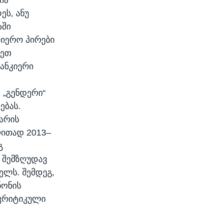
ეს, ანუ
აში
ლიერო პირები
სეთ
ანკიერი
 „გენდერი“
ებას.
არის
ლითად 2013–
გ
 შემზღუდავ
ელს. შემდეგ,
ნონის
 კრიტიკული