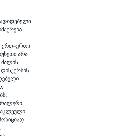
ლმადიდებელი
ხმაურება
ს ერთ–ერთი
რუსეთი არა
 ძალის
 დისკურსის
იდებელი
რო
ბს,
ერალური,
 ცაკლეული
 პოზიციად
.
ია