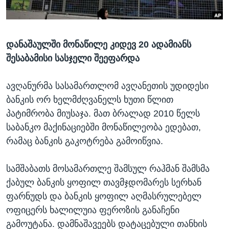
ᲡᲢᲣᲓᲘᲐ ᲕᲐᲨᲘᲜᲒᲢᲝᲜᲘ
ᲔᲙᲝᲜᲝᲛᲘᲙᲐ
Learning English
ᲯᲐᲜᲛᲠᲗᲔᲚᲝᲑᲐ
დანაშაულში მონაწილე კიდევ 20 ადამიანს
ᲗᲕᲐᲚᲘ ᲒᲕᲐᲓᲔᲕᲜᲔᲗ
ᲛᲔᲪᲜᲘᲔᲠᲔᲑᲐ
შესაბამისი სასჯელი შეეფარდა
ᲘᲜᲢᲔᲠᲕᲘᲣ
ᲙᲣᲚᲢᲣᲠᲐ
ავღანურმა სასამართლომ ავღანეთის უდიდესი
ენები
ბანკის ორ ხელმძღვანელს ხუთი წლით
ᲒᲐᲚᲘᲚᲔᲝ
პატიმრობა მიუსაჯა. მათ ბრალად 2010 წელს
ᲓᲔᲖᲘᲜᲤᲝᲠᲛᲐᲪᲘᲐ
საბანკო მაქინაციებში მონაწილეობა ედებათ,
რამაც ბანკის გაკოტრება გამოიწვია.
სამშაბათს მოსამართლე შამსულ რაჰმან შამსმა
ქაბულ ბანკის ყოფილ თავმჯდომარეს სერხან
ფარნუდს და ბანკის ყოფილ აღმასრულებელ
ოფიცერს ხალილუია ფეროზის განაჩენი
გამოუტანა. დამნაშავეებს დატაცებული თანხის