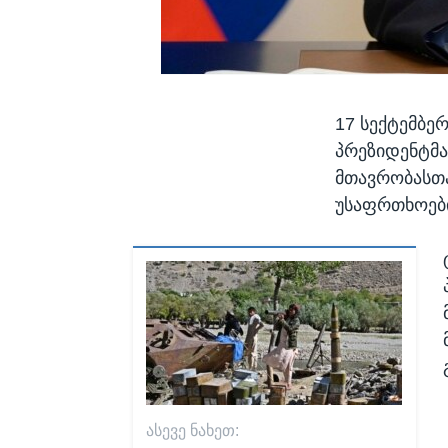
17 სექტემბე
პრეზიდენტმა
მთავრობასთა
უსაფრთხოები
ᲐᲡᲔᲕᲔ ᲜᲐᲮᲔᲗ: