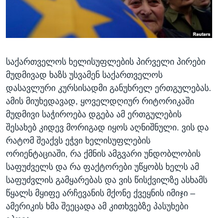
ᲡᲢᲣᲓᲘᲐ ᲕᲐᲨᲘᲜᲒᲢᲝᲜᲘ
ᲔᲙᲝᲜᲝᲛᲘᲙᲐ
Learning English
ᲯᲐᲜᲛᲠᲗᲔᲚᲝᲑᲐ
ᲗᲕᲐᲚᲘ ᲒᲕᲐᲓᲔᲕᲜᲔᲗ
ᲛᲔᲪᲜᲘᲔᲠᲔᲑᲐ
საქართველოს ხელისუფლების პირველი პირები
ᲘᲜᲢᲔᲠᲕᲘᲣ
მუდმივად ხაზს უსვამენ საქართველოს
ᲙᲣᲚᲢᲣᲠᲐ
დასავლური კურსისადმი განუხრელ ერთგულებას.
ენები
ᲒᲐᲚᲘᲚᲔᲝ
ამის მიუხედავად, ყოველდღიურ რიტორიკაში
მუდმივი საჭიროება დგება ამ ერთგულების
ᲓᲔᲖᲘᲜᲤᲝᲠᲛᲐᲪᲘᲐ
შესახებ კიდევ მორიგად იყოს აღნიშნული. ვის და
რატომ შეაქვს ეჭვი ხელისუფლების
ორიენტაციაში, რა ქმნის ამგვარი უნდობლობის
საფუძველს და რა ფაქტორები უწყობს ხელს ამ
საფუძვლის გამყარებას და ვის წისქვილზე ასხამს
წყალს მყიფე არჩევანის მქონე ქვეყნის იმიჯი –
ამერიკის ხმა შეეცადა ამ კითხვებზე პასუხები