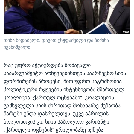
ᲡᲢᲣᲓᲘᲐ ᲕᲐᲨᲘᲜᲒᲢᲝᲜᲘ
ᲔᲙᲝᲜᲝᲛᲘᲙᲐ
Learning English
ᲯᲐᲜᲛᲠᲗᲔᲚᲝᲑᲐ
ᲗᲕᲐᲚᲘ ᲒᲕᲐᲓᲔᲕᲜᲔᲗ
ᲛᲔᲪᲜᲘᲔᲠᲔᲑᲐ
ᲘᲜᲢᲔᲠᲕᲘᲣ
თინა ხიდაშელი, დავით უსუფაშვილი და ბიძინა
ივანიშვილი
ᲙᲣᲚᲢᲣᲠᲐ
ენები
ᲒᲐᲚᲘᲚᲔᲝ
რაც უფრო აქტიურდება მომავალი
ᲓᲔᲖᲘᲜᲤᲝᲠᲛᲐᲪᲘᲐ
საპარლამენტო არჩევნებისთვის საარჩევნო სიის
ფორმირების პროცესი, მით უფრო საგრძნობია
პოლიტიკური რყევების ინტენსივობა მმართველ
კოალიცია „ქართულ ოცნებაში“. კოალიციის
გამსვლელი სიის ძირითად მონახაზზე მუშაობა
მარტში უნდა დასრულდეს. უკვე აპრილის
ბოლოსთვის კი, სიის საბოლოო ვარიანტი
„ქართული ოცნების“ ყრილობაზე იქნება