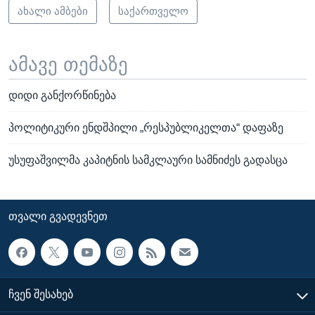
ახალი ამბები
საქართველო
ამავე თემაზე
დიდი განქორწინება
პოლიტიკური ენდშპილი „რესპუბლიკელთა“ დაფაზე
უსუფაშვილმა კაპიტნის სამკლაური სამნიძეს გადასცა
ᲗᲕᲐᲚᲘ ᲒᲕᲐᲓᲔᲕᲜᲔᲗ
ᲩᲕᲔᲜ ᲨᲔᲡᲐᲮᲔᲑ