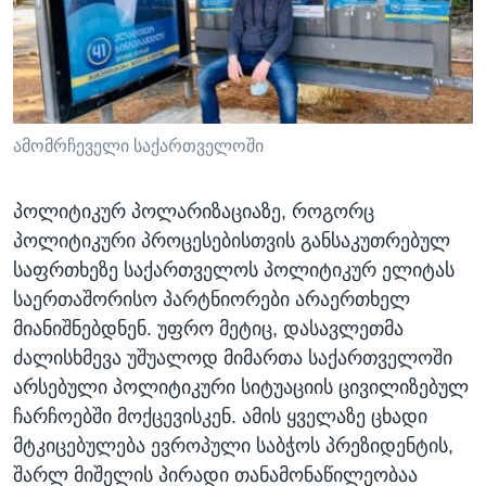
ᲡᲢᲣᲓᲘᲐ ᲕᲐᲨᲘᲜᲒᲢᲝᲜᲘ
ᲔᲙᲝᲜᲝᲛᲘᲙᲐ
Learning English
ᲯᲐᲜᲛᲠᲗᲔᲚᲝᲑᲐ
ᲗᲕᲐᲚᲘ ᲒᲕᲐᲓᲔᲕᲜᲔᲗ
ᲛᲔᲪᲜᲘᲔᲠᲔᲑᲐ
ᲘᲜᲢᲔᲠᲕᲘᲣ
ამომრჩეველი საქართველოში
ᲙᲣᲚᲢᲣᲠᲐ
ენები
პოლიტიკურ პოლარიზაციაზე, როგორც
ᲒᲐᲚᲘᲚᲔᲝ
პოლიტიკური პროცესებისთვის განსაკუთრებულ
ᲓᲔᲖᲘᲜᲤᲝᲠᲛᲐᲪᲘᲐ
საფრთხეზე საქართველოს პოლიტიკურ ელიტას
საერთაშორისო პარტნიორები არაერთხელ
მიანიშნებდნენ. უფრო მეტიც, დასავლეთმა
ძალისხმევა უშუალოდ მიმართა საქართველოში
არსებული პოლიტიკური სიტუაციის ცივილიზებულ
ჩარჩოებში მოქცევისკენ. ამის ყველაზე ცხადი
მტკიცებულება ევროპული საბჭოს პრეზიდენტის,
შარლ მიშელის პირადი თანამონაწილეობაა