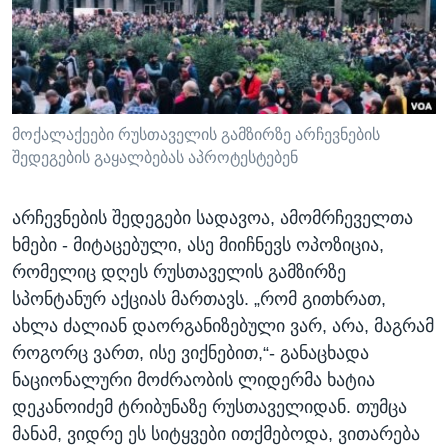
ᲡᲢᲣᲓᲘᲐ ᲕᲐᲨᲘᲜᲒᲢᲝᲜᲘ
ᲔᲙᲝᲜᲝᲛᲘᲙᲐ
Learning English
ᲯᲐᲜᲛᲠᲗᲔᲚᲝᲑᲐ
ᲗᲕᲐᲚᲘ ᲒᲕᲐᲓᲔᲕᲜᲔᲗ
ᲛᲔᲪᲜᲘᲔᲠᲔᲑᲐ
ᲘᲜᲢᲔᲠᲕᲘᲣ
მოქალაქეები რუსთაველის გამზირზე არჩევნების
შედეგების გაყალბებას აპროტესტებენ
ᲙᲣᲚᲢᲣᲠᲐ
ენები
ᲒᲐᲚᲘᲚᲔᲝ
არჩევნების შედეგები სადავოა, ამომრჩეველთა
ᲓᲔᲖᲘᲜᲤᲝᲠᲛᲐᲪᲘᲐ
ხმები - მიტაცებული, ასე მიიჩნევს ოპოზიცია,
რომელიც დღეს რუსთაველის გამზირზე
სპონტანურ აქციას მართავს. „რომ გითხრათ,
ახლა ძალიან დაორგანიზებული ვარ, არა, მაგრამ
როგორც ვართ, ისე ვიქნებით,“- განაცხადა
ნაციონალური მოძრაობის ლიდერმა ხატია
დეკანოიძემ ტრიბუნაზე რუსთაველიდან. თუმცა
მანამ, ვიდრე ეს სიტყვები ითქმებოდა, ვითარება