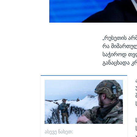
„რუსეთის არ
რა მიმართუ
საჭიროდ თვლ
განაცხადა კ
ᲐᲡᲔᲕᲔ ᲜᲐᲮᲔᲗ: