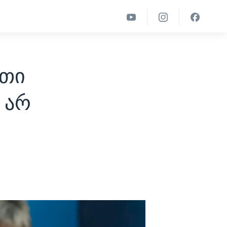
ეთი
 არ