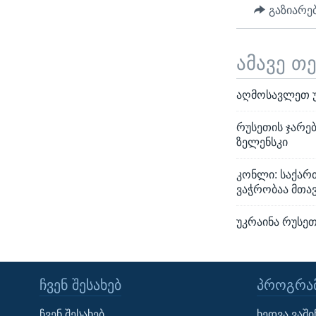
გაზიარე
ამავე თ
აღმოსავლეთ უკ
რუსეთის ჯარებ
ზელენსკი
კონლი: საქარ
ვაჭრობაა მთავ
უკრაინა რუსეთ
ᲩᲕᲔᲜ ᲨᲔᲡᲐᲮᲔᲑ
ᲞᲠᲝᲒᲠᲐᲛ
Learning English
ჩვენ შესახებ
ხედვა ვაშ