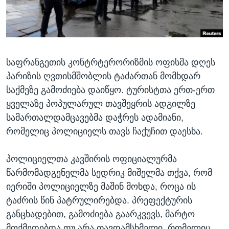
ᲡᲢᲣᲓᲘᲐ ᲕᲐᲨᲘᲜᲒᲢᲝᲜᲘ
ᲔᲙᲝᲜᲝᲛᲘᲙᲐ
Learning English
ᲯᲐᲜᲛᲠᲗᲔᲚᲝᲑᲐ
ᲗᲕᲐᲚᲘ ᲒᲕᲐᲓᲔᲕᲜᲔᲗ
ᲛᲔᲪᲜᲘᲔᲠᲔᲑᲐ
საფრანგეთის კონტრტერორიზმის ოფისმა დღეს
ᲘᲜᲢᲔᲠᲕᲘᲣ
პარიზის ღვთისმშობლის ტაძართან მომხდარ
ᲙᲣᲚᲢᲣᲠᲐ
საქმეზე გამოძიება დაიწყო. ტურისტთა ერთ-ერთ
ენები
ᲒᲐᲚᲘᲚᲔᲝ
ყველაზე პოპულარულ თავშეყრის ადგილზე
სამართალდამცავებმა დაჭრეს ადამიანი,
ᲓᲔᲖᲘᲜᲤᲝᲠᲛᲐᲪᲘᲐ
რომელიც პოლიციელს თავს ჩაქუჩით დაესხა.
პოლიციელთა კავშირის ოფიციალურმა
წარმომადგენელმა სედრიკ მიშელმა თქვა, რომ
იერიში პოლიციელზე მაშინ მოხდა, როცა ის
ტაძრის წინ პატრულირებდა. პრეფექტურის
განცხადებით, გამოძიება გაარკვევს, მარტო
მოქმედებდა თუ არა თავდამსხმელი, რომელიც