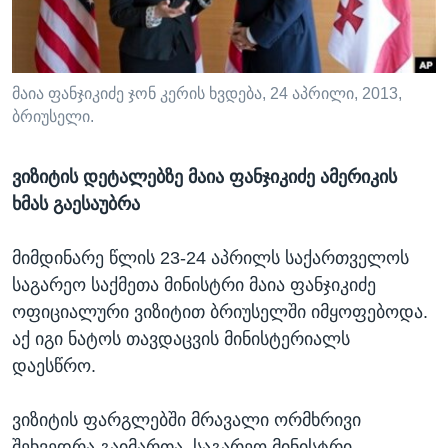
ᲡᲢᲣᲓᲘᲐ ᲕᲐᲨᲘᲜᲒᲢᲝᲜᲘ
ᲔᲙᲝᲜᲝᲛᲘᲙᲐ
Learning English
ᲯᲐᲜᲛᲠᲗᲔᲚᲝᲑᲐ
ᲗᲕᲐᲚᲘ ᲒᲕᲐᲓᲔᲕᲜᲔᲗ
ᲛᲔᲪᲜᲘᲔᲠᲔᲑᲐ
მაია ფანჯიკიძე ჯონ კერის ხვდება, 24 აპრილი, 2013,
ბრიუსელი.
ᲘᲜᲢᲔᲠᲕᲘᲣ
ᲙᲣᲚᲢᲣᲠᲐ
ვიზიტის დეტალებზე მაია ფანჯიკიძე ამერიკის
ენები
ᲒᲐᲚᲘᲚᲔᲝ
ხმას გაესაუბრა
ᲓᲔᲖᲘᲜᲤᲝᲠᲛᲐᲪᲘᲐ
მიმდინარე წლის 23-24 აპრილს საქართველოს
საგარეო საქმეთა მინისტრი მაია ფანჯიკიძე
ოფიციალური ვიზიტით ბრიუსელში იმყოფებოდა.
აქ იგი ნატოს თავდაცვის მინისტერიალს
დაესწრო.
ვიზიტის ფარგლებში მრავალი ორმხრივი
შეხვედრა გაიმართა. საგარეო მინისტრი