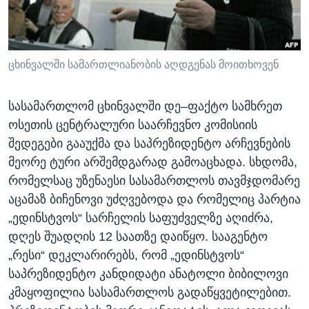
ᲡᲢᲣᲓᲘᲐ ᲕᲐᲨᲘᲜᲒᲢᲝᲜᲘ
ᲔᲙᲝᲜᲝᲛᲘᲙᲐ
Learning English
ᲯᲐᲜᲛᲠᲗᲔᲚᲝᲑᲐ
ᲗᲕᲐᲚᲘ ᲒᲕᲐᲓᲔᲕᲜᲔᲗ
ᲛᲔᲪᲜᲘᲔᲠᲔᲑᲐ
ცხინვალში სამართლიანობის აღდგენას მოითხოვენ
ᲘᲜᲢᲔᲠᲕᲘᲣ
სასამართლომ ცხინვალში დე–ფაქტო სამხრეთ
ᲙᲣᲚᲢᲣᲠᲐ
ოსეთის ცენტრალური საარჩევნო კომისიის
ენები
ᲒᲐᲚᲘᲚᲔᲝ
შედეგები გააუქმა და საპრეზიდენტო არჩევნების
მეორე ტური არშემდგარად გამოაცხადა. სხდომა,
ᲓᲔᲖᲘᲜᲤᲝᲠᲛᲐᲪᲘᲐ
რომელსაც უზენაესი სასამართლოს თავმჯდომარე
აცამაზ ბიჩენოვი უძღვებოდა და რომელიც პარტია
„ედინსტვოს“ სარჩელის საფუძველზე აღიძრა,
დღეს შუადღის 12 საათზე დაიწყო. სააგენტო
„რესი“ დეკლარირებს, რომ „ედინსტვოს“
საპრეზიდენტო კანდიდატი ანატოლი ბიბილოვი
კმაყოფილია სასამართლოს გადაწყვეტილებით.