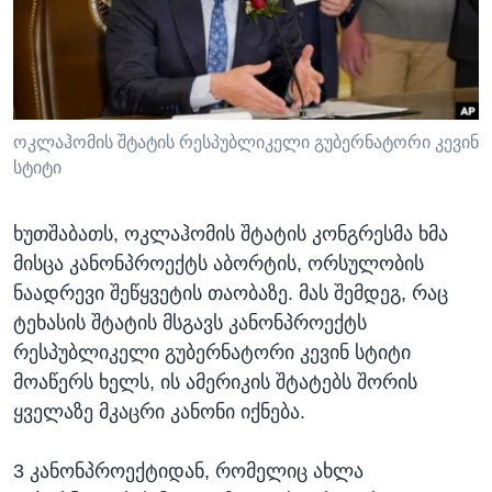
ᲡᲢᲣᲓᲘᲐ ᲕᲐᲨᲘᲜᲒᲢᲝᲜᲘ
ᲔᲙᲝᲜᲝᲛᲘᲙᲐ
Learning English
ᲯᲐᲜᲛᲠᲗᲔᲚᲝᲑᲐ
ᲗᲕᲐᲚᲘ ᲒᲕᲐᲓᲔᲕᲜᲔᲗ
ᲛᲔᲪᲜᲘᲔᲠᲔᲑᲐ
ᲘᲜᲢᲔᲠᲕᲘᲣ
ოკლაჰომის შტატის რესპუბლიკელი გუბერნატორი კევინ
სტიტი
ᲙᲣᲚᲢᲣᲠᲐ
ენები
ᲒᲐᲚᲘᲚᲔᲝ
ხუთშაბათს, ოკლაჰომის შტატის კონგრესმა ხმა
ᲓᲔᲖᲘᲜᲤᲝᲠᲛᲐᲪᲘᲐ
მისცა კანონპროექტს აბორტის, ორსულობის
ნაადრევი შეწყვეტის თაობაზე. მას შემდეგ, რაც
ტეხასის შტატის მსგავს კანონპროექტს
რესპუბლიკელი გუბერნატორი კევინ სტიტი
მოაწერს ხელს, ის ამერიკის შტატებს შორის
ყველაზე მკაცრი კანონი იქნება.
3 კანონპროექტიდან, რომელიც ახლა