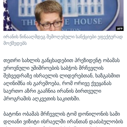
ᲡᲢᲣᲓᲘᲐ ᲕᲐᲨᲘᲜᲒᲢᲝᲜᲘ
ᲔᲙᲝᲜᲝᲛᲘᲙᲐ
Learning English
ᲯᲐᲜᲛᲠᲗᲔᲚᲝᲑᲐ
ᲗᲕᲐᲚᲘ ᲒᲕᲐᲓᲔᲕᲜᲔᲗ
ᲛᲔᲪᲜᲘᲔᲠᲔᲑᲐ
ᲘᲜᲢᲔᲠᲕᲘᲣ
ირანის წინააღმდეგ შემოღებული სანქციები ეფექტურად
მოქმედებს
ᲙᲣᲚᲢᲣᲠᲐ
ენები
ᲒᲐᲚᲘᲚᲔᲝ
თეთრი სახლის განცხადებით პრეზიდენტ ობამას
ᲓᲔᲖᲘᲜᲤᲝᲠᲛᲐᲪᲘᲐ
ეროვნული უშიშროების საბჭოს მრჩევლის
შეხვედრაზე ისრაელის ლიდერებთან, ხაზგასმით
აღინიშნა ის გარემოება, რომ ორივე ქვეყანას
საერთო აზრი გააჩნია ირანის ბირთვული
პროგრამის აღკვეთის საკითხში.
ბატონი ობამას მრჩევლის ტომ დონილონის სამი
დღიანი ვიზიტი ისრაელში ირანთან დაძაბულობის