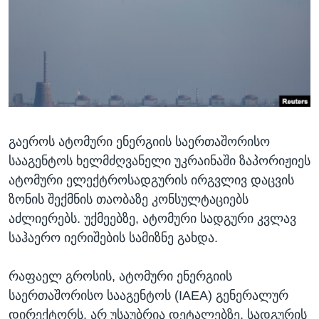
ᲡᲢᲣᲓᲘᲐ ᲕᲐᲨᲘᲜᲒᲢᲝᲜᲘ
ᲔᲙᲝᲜᲝᲛᲘᲙᲐ
Learning English
ᲯᲐᲜᲛᲠᲗᲔᲚᲝᲑᲐ
ᲗᲕᲐᲚᲘ ᲒᲕᲐᲓᲔᲕᲜᲔᲗ
ᲛᲔᲪᲜᲘᲔᲠᲔᲑᲐ
ᲘᲜᲢᲔᲠᲕᲘᲣ
ᲙᲣᲚᲢᲣᲠᲐ
ენები
გაეროს ატომური ენერგიის საერთაშორისო
ᲒᲐᲚᲘᲚᲔᲝ
სააგენტოს ხელმძღვანელი უკრაინაში ზაპორიჟიეს
ᲓᲔᲖᲘᲜᲤᲝᲠᲛᲐᲪᲘᲐ
ატომური ელექტროსადგურის ირგვლივ დაცვის
ზონის შექმნის თაობაზე კონსულტაციებს
აძლიერებს. უქმეებზე, ატომური სადგური კვლავ
საჰაერო იერიშების სამიზნე გახდა.
რაფაელ გროსის, ატომური ენერგიის
საერთაშორისო სააგენტოს (IAEA) გენერალურ
დირექტორს, არ უსაუბრია დეტალებზე, სადგურის