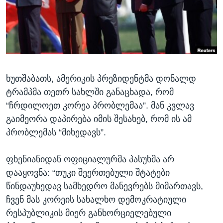
ᲡᲢᲣᲓᲘᲐ ᲕᲐᲨᲘᲜᲒᲢᲝᲜᲘ
ᲔᲙᲝᲜᲝᲛᲘᲙᲐ
Learning English
ᲯᲐᲜᲛᲠᲗᲔᲚᲝᲑᲐ
ᲗᲕᲐᲚᲘ ᲒᲕᲐᲓᲔᲕᲜᲔᲗ
ᲛᲔᲪᲜᲘᲔᲠᲔᲑᲐ
ᲘᲜᲢᲔᲠᲕᲘᲣ
ხუთშაბათს, ამერიკის პრეზიდენტმა დონალდ
ᲙᲣᲚᲢᲣᲠᲐ
ენები
ტრამპმა თეთრ სახლში განაცხადა, რომ
ᲒᲐᲚᲘᲚᲔᲝ
“ჩრდილოეთ კორეა პრობლემაა”. მან კვლავ
ᲓᲔᲖᲘᲜᲤᲝᲠᲛᲐᲪᲘᲐ
გაიმეორა დაპირება იმის შესახებ, რომ ის ამ
პრობლემას “მიხედავს”.
ფხენიანიდან ოფიციალურმა პასუხმა არ
დააყოვნა: “თუკი შეერთებული შტატები
წინდაუხედავ სამხედრო მანევრებს მიმართავს,
ჩვენ მას კორეის სახალხო დემოკრატიული
რესპუბლიკის მიერ განხორციელებული