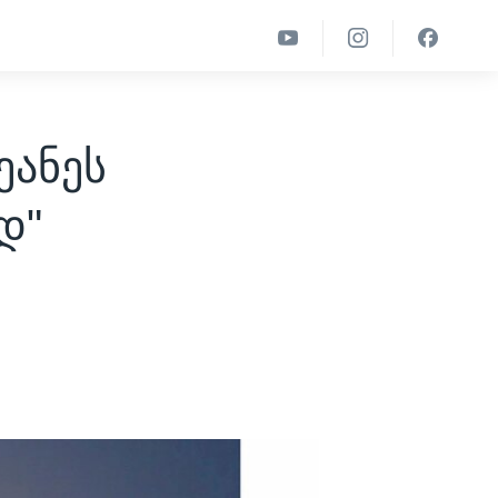
ეანეს
დ"