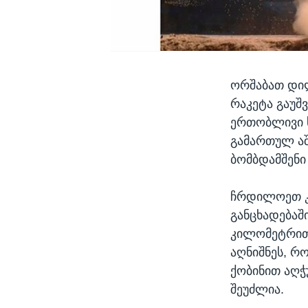
ორშაბათ დი
რაკეტა გაუშვ
ერთობლივი ს
გამართულ აშ
ბომბდამშენი
ჩრდილოეთ კ
განცხადებაშ
კილომეტრით 
აღნიშნეს, რ
ქობინით აღჭ
შეუძლია.