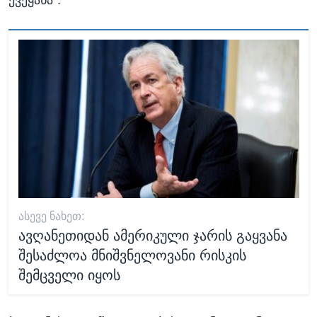
ᲐᲡᲔᲕᲔ ᲜᲐᲮᲔᲗ:
ავღანეთიდან ამერიკული ჯარის გაყვანა
შესაძლოა მნიშვნელოვანი რისკის
შემცველი იყოს