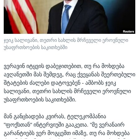
ᲡᲢᲣᲓᲘᲐ ᲕᲐᲨᲘᲜᲒᲢᲝᲜᲘ
ᲔᲙᲝᲜᲝᲛᲘᲙᲐ
Learning English
ᲯᲐᲜᲛᲠᲗᲔᲚᲝᲑᲐ
ᲗᲕᲐᲚᲘ ᲒᲕᲐᲓᲔᲕᲜᲔᲗ
ᲛᲔᲪᲜᲘᲔᲠᲔᲑᲐ
ᲘᲜᲢᲔᲠᲕᲘᲣ
ჯეიკ სალივანი, თეთრი სახლის მრჩეველი ეროვნული
უსაფრთხოების საკითხებში
ᲙᲣᲚᲢᲣᲠᲐ
ენები
ᲒᲐᲚᲘᲚᲔᲝ
ვერავინ იტყვის დაბეჯითებით, თუ რა მოხდება
ᲓᲔᲖᲘᲜᲤᲝᲠᲛᲐᲪᲘᲐ
ავღანეთში მას შემდეგ, რაც ქვეყანას შეერთებული
შტატების ძალები დატოვებენ - ამბობს ჯეიკ
სალივანი, თეთრი სახლის მრჩეველი ეროვნული
უსაფრთხოების საკითხებში.
მან განცხადება კვირას, ტელეკომპანია
"ფოქსთან" ინტერვიუში გააკეთა. "მე ვერანაირ
გარანტიებს ვერ მოგცემთ იმაზე, თუ რა მოხდება