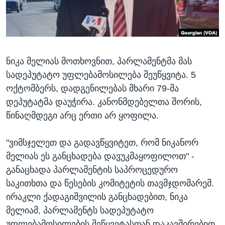
ᲡᲢᲣᲓᲘᲐ ᲕᲐᲨᲘᲜᲒᲢᲝᲜᲘ
ᲔᲙᲝᲜᲝᲛᲘᲙᲐ
Learning English
ᲯᲐᲜᲛᲠᲗᲔᲚᲝᲑᲐ
ᲗᲕᲐᲚᲘ ᲒᲕᲐᲓᲔᲕᲜᲔᲗ
ᲛᲔᲪᲜᲘᲔᲠᲔᲑᲐ
ნიკა მელიას მოთხოვნით, პარლამენტმა მას
ᲘᲜᲢᲔᲠᲕᲘᲣ
სადეპუტატო უფლებამოსილება შეუწყვიტა. 5
ᲙᲣᲚᲢᲣᲠᲐ
ოქტომბერს, დადგენილებას მხარი 79-მა
ენები
ᲒᲐᲚᲘᲚᲔᲝ
დეპუტატმა დაუჭირა. კანონმდებელთა შორის,
წინაღმდეგი არც ერთი არ ყოფილა.
ᲓᲔᲖᲘᲜᲤᲝᲠᲛᲐᲪᲘᲐ
"ვიმსჯელეთ და გადავწყვიტეთ, რომ ნიკანორ
მელიას ეს განცხადება დავუკმაყოფილოთ" -
განაცხადა პარლამენტის საპროცედურო
საკითხთა და წესების კომიტეტის თავმჯდომარემ.
ირაკლი ქადაგიშვილის განცხადებით, ნიკა
მელიამ, პარლამენტს სადეპუტატო
უფლებამოსილების შეწყვეტასთან დაკავშირებით,