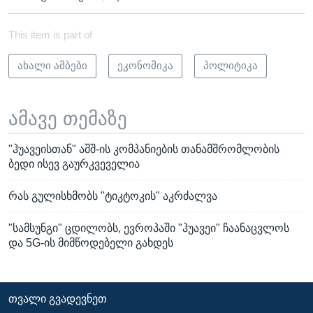
This item is part of
ახალი ამბები
ეკონომიკა
პოლიტიკა
ამავე თემაზე
"ჰუავეისთან" აშშ-ის კომპანიების თანამშრომლობის
ბედი ისევ გაურკვეველია
რას გულისხმობს "ტიკტოკის" აკრძალვა
"სამსუნგი" ცდილობს, ევროპაში "ჰუავეი" ჩაანაცვლოს
და 5G-ის მიმწოდებელი გახდეს
ᲗᲕᲐᲚᲘ ᲒᲕᲐᲓᲔᲕᲜᲔᲗ