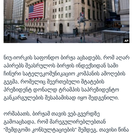
ᲡᲢᲣᲓᲘᲐ ᲕᲐᲨᲘᲜᲒᲢᲝᲜᲘ
ᲔᲙᲝᲜᲝᲛᲘᲙᲐ
Learning English
ᲯᲐᲜᲛᲠᲗᲔᲚᲝᲑᲐ
ᲗᲕᲐᲚᲘ ᲒᲕᲐᲓᲔᲕᲜᲔᲗ
ᲛᲔᲪᲜᲘᲔᲠᲔᲑᲐ
ᲘᲜᲢᲔᲠᲕᲘᲣ
ᲙᲣᲚᲢᲣᲠᲐ
ენები
ნიუ-იორკის საფონდო ბირჟა აცხადებს, რომ აღარ
ᲒᲐᲚᲘᲚᲔᲝ
აპირებს შეასრულოს ბირჟის ინდექსიდან სამი
ᲓᲔᲖᲘᲜᲤᲝᲠᲛᲐᲪᲘᲐ
ჩინური სატელეკომუნიკაციო კომპანის ამოღების
გეგმა, რომელიც შეერთებული შტატების
პრეზიდენტ დონალდ ტრამპის საპრეზიდენტო
განკარგულების შესაბამისად იყო შედგენილი.
ორშაბათს, ბირჟამ თავის ვებ-გვერდზე
გამოაცხადა, რომ მარეგულირებლებთან
“შემდგომი კონსულტაციების” შემდეგ, თავისი წინა