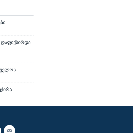
ები
ა დაფიქსირდა
თველოს
უჭირა