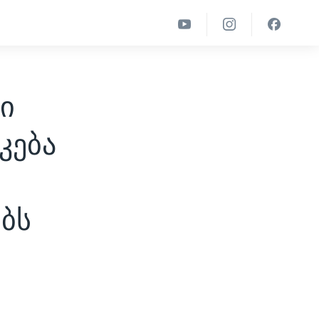
ი
კება
ბს