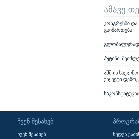
ამავე თ
კონგრესში და
გაიმართება
გლობალურად ე
პუტინი: შეიძლ
აშშ-ის საელჩ
უწყვეტი დემო
საკონსტიტუცი
ᲩᲕᲔᲜ ᲨᲔᲡᲐᲮᲔᲑ
ᲞᲠᲝᲒᲠᲐᲛ
Learning English
ჩვენ შესახებ
ხედვა ვაშ