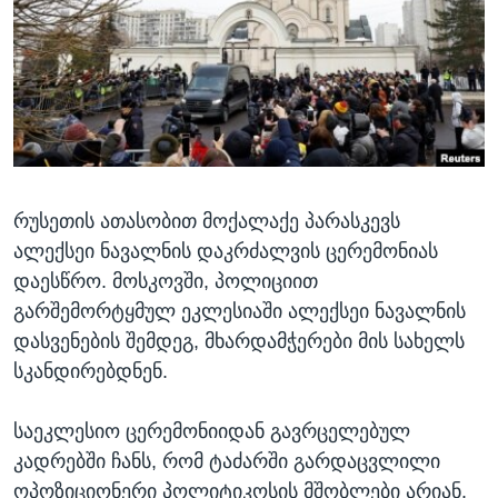
ᲡᲢᲣᲓᲘᲐ ᲕᲐᲨᲘᲜᲒᲢᲝᲜᲘ
ᲔᲙᲝᲜᲝᲛᲘᲙᲐ
Learning English
ᲯᲐᲜᲛᲠᲗᲔᲚᲝᲑᲐ
ᲗᲕᲐᲚᲘ ᲒᲕᲐᲓᲔᲕᲜᲔᲗ
ᲛᲔᲪᲜᲘᲔᲠᲔᲑᲐ
ᲘᲜᲢᲔᲠᲕᲘᲣ
ᲙᲣᲚᲢᲣᲠᲐ
ენები
რუსეთის ათასობით მოქალაქე პარასკევს
ᲒᲐᲚᲘᲚᲔᲝ
ალექსეი ნავალნის დაკრძალვის ცერემონიას
ᲓᲔᲖᲘᲜᲤᲝᲠᲛᲐᲪᲘᲐ
დაესწრო. მოსკოვში, პოლიციით
გარშემორტყმულ ეკლესიაში ალექსეი ნავალნის
დასვენების შემდეგ, მხარდამჭერები მის სახელს
სკანდირებდნენ.
საეკლესიო ცერემონიიდან გავრცელებულ
კადრებში ჩანს, რომ ტაძარში გარდაცვლილი
ოპოზიციონერი პოლიტიკოსის მშობლები არიან.