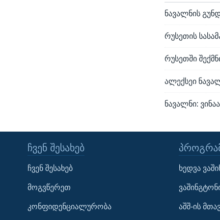
ნავალნის გუნდ
რუსეთის სასა
რუსეთში შექმ
ალექსეი ნავალ
ნავალნი: ვინ
ᲩᲕᲔᲜ ᲨᲔᲡᲐᲮᲔᲑ
ᲞᲠᲝᲒᲠᲐᲛ
Learning English
ჩვენ შესახებ
ხედვა ვაშ
ᲗᲕᲐᲚᲘ ᲒᲕᲐᲓᲔᲕᲜᲔᲗ
მოგვწერეთ
ვაშინგტონ
კონფიდენციალურობა
აშშ-ის მთ