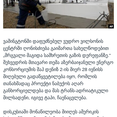
ᲡᲢᲣᲓᲘᲐ ᲕᲐᲨᲘᲜᲒᲢᲝᲜᲘ
ᲔᲙᲝᲜᲝᲛᲘᲙᲐ
Learning English
ᲯᲐᲜᲛᲠᲗᲔᲚᲝᲑᲐ
ᲗᲕᲐᲚᲘ ᲒᲕᲐᲓᲔᲕᲜᲔᲗ
ᲛᲔᲪᲜᲘᲔᲠᲔᲑᲐ
ᲘᲜᲢᲔᲠᲕᲘᲣ
ვაშინგტონში დაფუძნებულ ვუდრო ვილსონის
ᲙᲣᲚᲢᲣᲠᲐ
ენები
ცენტრში ღონისძიება გაიმართა სახელწოდებით
ᲒᲐᲚᲘᲚᲔᲝ
„მრგვალი მაგიდა სამხრეთის გაზის დერეფანზე.“
ᲓᲔᲖᲘᲜᲤᲝᲠᲛᲐᲪᲘᲐ
შეხვედრის მთავარი თემა აზერბაიჯანული ენერგო
კონსორციუმის შაჰ დენიზ 2-ის მიერ 28 ივნისს
მიღებული გადაწყვეტილება იყო, რომლის
თანახმადაც პროექტი ნაბუქოს აღარ
განხორციელდება და მას ტრანს-ადრიატიკული
მილსადენი, იგივე ტაპი, ჩაენაცვლება.
დისკუსიაში მონაწილეობა მიიღეს ამერიკის