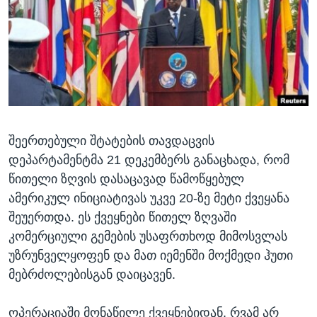
ᲡᲢᲣᲓᲘᲐ ᲕᲐᲨᲘᲜᲒᲢᲝᲜᲘ
ᲔᲙᲝᲜᲝᲛᲘᲙᲐ
Learning English
ᲯᲐᲜᲛᲠᲗᲔᲚᲝᲑᲐ
ᲗᲕᲐᲚᲘ ᲒᲕᲐᲓᲔᲕᲜᲔᲗ
ᲛᲔᲪᲜᲘᲔᲠᲔᲑᲐ
ᲘᲜᲢᲔᲠᲕᲘᲣ
ᲙᲣᲚᲢᲣᲠᲐ
ენები
შეერთებული შტატების თავდაცვის
ᲒᲐᲚᲘᲚᲔᲝ
დეპარტამენტმა 21 დეკემბერს განაცხადა, რომ
ᲓᲔᲖᲘᲜᲤᲝᲠᲛᲐᲪᲘᲐ
წითელი ზღვის დასაცავად წამოწყებულ
ამერიკულ ინიციატივას უკვე 20-ზე მეტი ქვეყანა
შეუერთდა. ეს ქვეყნები წითელ ზღვაში
კომერციული გემების უსაფრთხოდ მიმოსვლას
უზრუნველყოფენ და მათ იემენში მოქმედი ჰუთი
მებრძოლებისგან დაიცავენ.
ოპერაციაში მონაწილე ქვეყნებიდან, რვამ არ