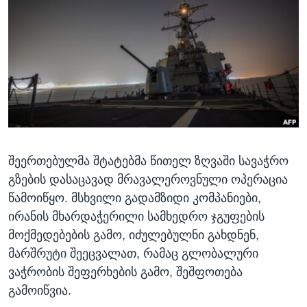
ᲡᲢᲣᲓᲘᲐ ᲕᲐᲨᲘᲜᲒᲢᲝᲜᲘ
ᲔᲙᲝᲜᲝᲛᲘᲙᲐ
Learning English
ᲯᲐᲜᲛᲠᲗᲔᲚᲝᲑᲐ
ᲗᲕᲐᲚᲘ ᲒᲕᲐᲓᲔᲕᲜᲔᲗ
ᲛᲔᲪᲜᲘᲔᲠᲔᲑᲐ
ᲘᲜᲢᲔᲠᲕᲘᲣ
ᲙᲣᲚᲢᲣᲠᲐ
ენები
ᲒᲐᲚᲘᲚᲔᲝ
შეერთებულმა შტატებმა წითელ ზღვაში სავაჭრო
ᲓᲔᲖᲘᲜᲤᲝᲠᲛᲐᲪᲘᲐ
გზების დასაცავად მრავალეროვნული ოპერაცია
წამოიწყო. მსხვილი გადამზიდი კომპანიები,
ირანის მხარდაჭერილი სამხედრო ჯგუფების
მოქმედებების გამო, იძულებულნი გახდნენ,
მარშრუტი შეეცვალათ, რამაც გლობალური
ვაჭრობის შეფერხების გამო, შეშფოთება
გამოიწვია.