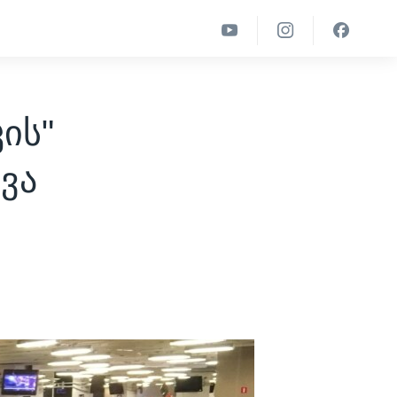
ის"
ვა