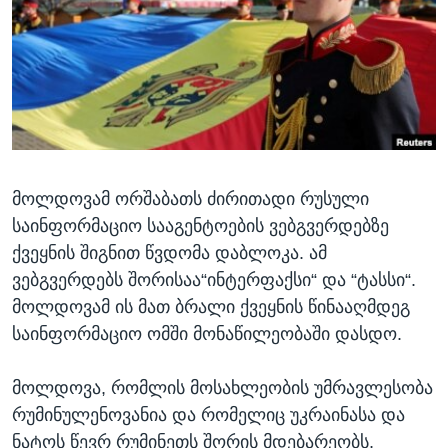
ᲡᲢᲣᲓᲘᲐ ᲕᲐᲨᲘᲜᲒᲢᲝᲜᲘ
ᲔᲙᲝᲜᲝᲛᲘᲙᲐ
Learning English
ᲯᲐᲜᲛᲠᲗᲔᲚᲝᲑᲐ
ᲗᲕᲐᲚᲘ ᲒᲕᲐᲓᲔᲕᲜᲔᲗ
ᲛᲔᲪᲜᲘᲔᲠᲔᲑᲐ
ᲘᲜᲢᲔᲠᲕᲘᲣ
ᲙᲣᲚᲢᲣᲠᲐ
ენები
მოლდოვამ ორშაბათს ძირითადი რუსული
ᲒᲐᲚᲘᲚᲔᲝ
საინფორმაციო სააგენტოების ვებგვერდებზე
ᲓᲔᲖᲘᲜᲤᲝᲠᲛᲐᲪᲘᲐ
ქვეყნის შიგნით წვდომა დაბლოკა. ამ
ვებგვერდებს შორისაა“ინტერფაქსი“ და “ტასსი“.
მოლდოვამ ის მათ ბრალი ქვეყნის წინააღმდეგ
საინფორმაციო ომში მონაწილეობაში დასდო.
მოლდოვა, რომლის მოსახლეობის უმრავლესობა
რუმინულენოვანია და რომელიც უკრაინასა და
ნატოს წევრ რუმინეთს შორის მდებარეობს,