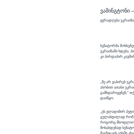
ᲕᲐᲨᲘᲜᲒᲢᲝᲜᲘ
ყურადღება უკრაინა
სენატორმა მოხსენე
უკრაინაში ხდება,
კი პირდაპირ კავში
„მე არ ვაპირებ უკ
ასობით ათასი უკრა
გამხდარიყვნენ,“ თ
დაიწყო.
„ეს ვლადიმირ პუტი
გულახდილად რომ გ
როგორც მსოფლიოს უ
მოსახდენად სენატო
მაგნიცკის აქტში ა