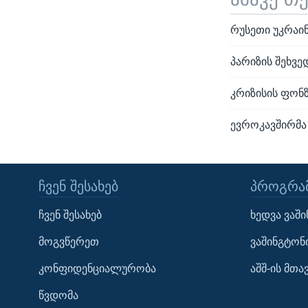
რუსეთი უკრაი
პარიზის შეხვე
კრიზისის ფონზ
ევროკავშირმა 
ᲩᲕᲔᲜ ᲨᲔᲡᲐᲮᲔᲑ
ᲞᲠᲝᲒᲠᲐᲛ
Learning English
ჩვენ შესახებ
ხედვა ვაშ
ᲗᲕᲐᲚᲘ ᲒᲕᲐᲓᲔᲕᲜᲔᲗ
მოგვწერეთ
ვაშინგტონ
კონფიდენციალურობა
აშშ-ის მთ
წვდომა
ენები