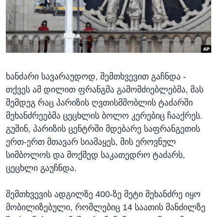
ᲡᲢᲣᲓᲘᲐ ᲕᲐᲨᲘᲜᲒᲢᲝᲜᲘ
ᲔᲙᲝᲜᲝᲛᲘᲙᲐ
Learning English
ᲯᲐᲜᲛᲠᲗᲔᲚᲝᲑᲐ
ᲗᲕᲐᲚᲘ ᲒᲕᲐᲓᲔᲕᲜᲔᲗ
ᲛᲔᲪᲜᲘᲔᲠᲔᲑᲐ
ᲘᲜᲢᲔᲠᲕᲘᲣ
ხანძარი სავარაუდოდ, შემთხვევით გაჩნდა -
ᲙᲣᲚᲢᲣᲠᲐ
ენები
თქვეს ამ დილით ფრანგმა გამომძიებლებმა, მას
ᲒᲐᲚᲘᲚᲔᲝ
შემდეგ რაც პარიზის ღვთისმშობლის ტაძარში
ᲓᲔᲖᲘᲜᲤᲝᲠᲛᲐᲪᲘᲐ
მეხანძრეებმა ცეცხლის ბოლო კერებიც ჩააქრეს.
გუშინ, პარიზის ცენტრში მდებარე საფრანგეთის
ერთ-ერთ მთავარ სიამაყეს, მის ეროვნულ
სიმბოლოს და მოქმედ საკათედრო ტაძარს,
ცეცხლი გაუჩნდა.
შემთხვევის ადგილზე 400-ზე მეტი მეხანძრე იყო
მობილიზებული, რომლებიც 14 საათის მანძილზე