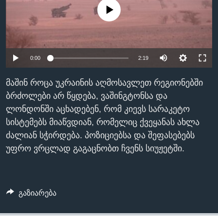
No media source currently available
ᲡᲢᲣᲓᲘᲐ ᲕᲐᲨᲘᲜᲒᲢᲝᲜᲘ
ᲔᲙᲝᲜᲝᲛᲘᲙᲐ
Learning English
ᲯᲐᲜᲛᲠᲗᲔᲚᲝᲑᲐ
ᲗᲕᲐᲚᲘ ᲒᲕᲐᲓᲔᲕᲜᲔᲗ
ᲛᲔᲪᲜᲘᲔᲠᲔᲑᲐ
0:00
2:19
ᲘᲜᲢᲔᲠᲕᲘᲣ
ᲙᲣᲚᲢᲣᲠᲐ
მაშინ როცა უკრაინის აღმოსავლეთ რეგიონებში
ენები
ბრძოლები არ წყდება, ვაშინგტონსა და
ᲒᲐᲚᲘᲚᲔᲝ
ლონდონში აცხადებენ, რომ კიევს სარაკეტო
ᲓᲔᲖᲘᲜᲤᲝᲠᲛᲐᲪᲘᲐ
სისტემებს მიაწვდიან, რომელიც ქვეყანას ახლა
ძალიან სჭირდება. პოზიციებსა და შეფასებებს
უფრო ვრცლად გაგაცნობთ ჩვენს სიუჟეტში.
გაზიარება