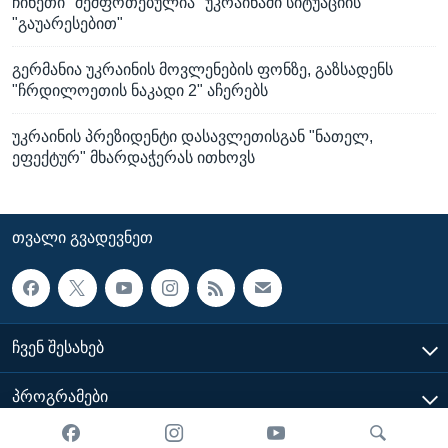
ჩინეთი "შეშფოთებულია" უკრაინაში სიტუაციის
"გაუარესებით"
გერმანია უკრაინის მოვლენების ფონზე, გაზსადენს
"ჩრდილოეთის ნაკადი 2" აჩერებს
უკრაინის პრეზიდენტი დასავლეთისგან "ნათელ,
ეფექტურ" მხარდაჭერას ითხოვს
ᲗᲕᲐᲚᲘ ᲒᲕᲐᲓᲔᲕᲜᲔᲗ
ᲩᲕᲔᲜ ᲨᲔᲡᲐᲮᲔᲑ
ᲞᲠᲝᲒᲠᲐᲛᲔᲑᲘ