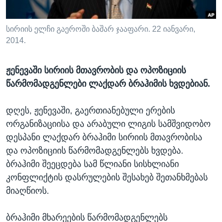
ᲡᲢᲣᲓᲘᲐ ᲕᲐᲨᲘᲜᲒᲢᲝᲜᲘ
ᲔᲙᲝᲜᲝᲛᲘᲙᲐ
Learning English
ᲯᲐᲜᲛᲠᲗᲔᲚᲝᲑᲐ
სირიის ელჩი გაეროში ბაშარ ჯააფარი. 22 იანვარი,
2014.
ᲗᲕᲐᲚᲘ ᲒᲕᲐᲓᲔᲕᲜᲔᲗ
ᲛᲔᲪᲜᲘᲔᲠᲔᲑᲐ
ᲘᲜᲢᲔᲠᲕᲘᲣ
ჟენევაში სირიის მთავრობის და ოპოზიციის
ᲙᲣᲚᲢᲣᲠᲐ
წარმომადგენლები ლაქდარ ბრაჰიმის ხვდებიან.
ენები
ᲒᲐᲚᲘᲚᲔᲝ
დღეს, ჟენევაში, გაერთიანებული ერების
ᲓᲔᲖᲘᲜᲤᲝᲠᲛᲐᲪᲘᲐ
ორგანიზაციისა და არაბული ლიგის სამშვიდობო
დესპანი ლაქდარ ბრაჰიმი სირიის მთავრობისა
და ოპოზიციის წარმომადგენლებს ხვდება.
ბრაჰიმი შეეცდება სამ წლიანი სისხლიანი
კონფლიქტის დასრულების შესახებ შეთანხმებას
მიაღწიოს.
ბრაჰიმი მხარეების წარმომადგენლებს