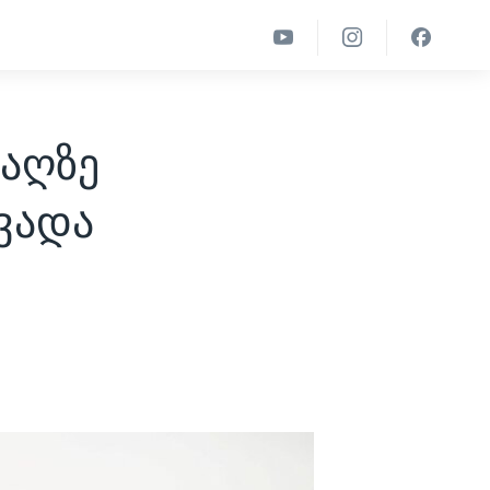
რაღზე
ვადა